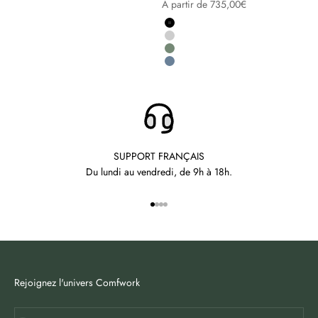
Prix de vente
A partir de 735,00€
Noir
Gris
Vert
Bleu
SUPPORT FRANÇAIS
Du lundi au vendredi, de 9h à 18h.
Aller à l'élément 1
Aller à l'élément 2
Aller à l'élément 3
Aller à l'élément 4
Rejoignez l'univers Comfwork