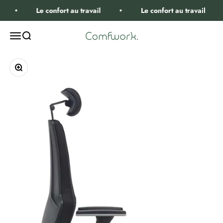
Passer au contenu
Le confort au travail
Le confort au travail
Comfwork
Ouvrir la navigation
Ouvrir la recherche
Zoomer sur l'image