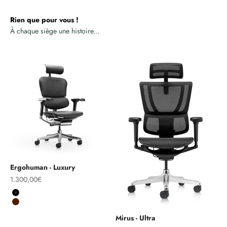
Rien que pour vous !
Ergohuman - Luxury
Prix de vente
1.300,00€
Noir
Marron
Mirus - Ultra