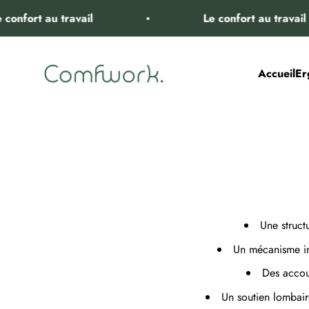
Passer au contenu
travail
Le confort au travail
Comfwork
Accueil
Er
Une struct
Un mécanisme inn
Des accou
Un soutien lombair