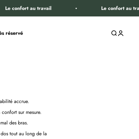
t au travail
Le confort au travail
ès réservé
Ouvrir la rec
Ouvrir le 
bilité accrue.
 confort sur mesure.
imal des bras.
 dos tout au long de la