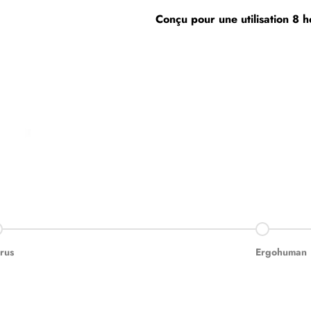
Conçu pour une utilisation 8 h
ler à l'élément 2
Aller à l'él
rus
Ergohuman