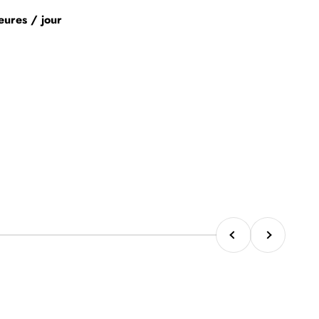
eures / jour
Précédent
Suivant
ément 3