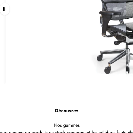
Tirer
Découvrez
Nos gammes
tre gamme de produits en stock comprenant les célèbres fauteui