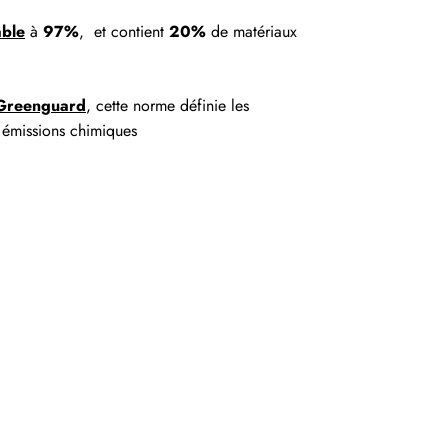
able
à
97%
, et contient
20%
de matériaux
Greenguard
, cette norme définie les
s émissions chimiques